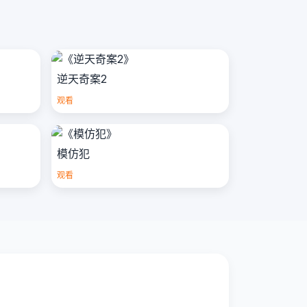
逆天奇案2
观看
模仿犯
观看