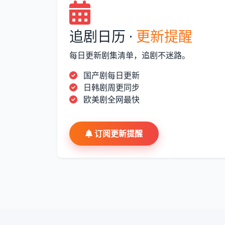
追剧日历 ·
更新提醒
每日更新剧集清单，追剧不迷路。
国产剧每日更新
日韩剧周更同步
欧美剧全网最快
订阅更新提醒