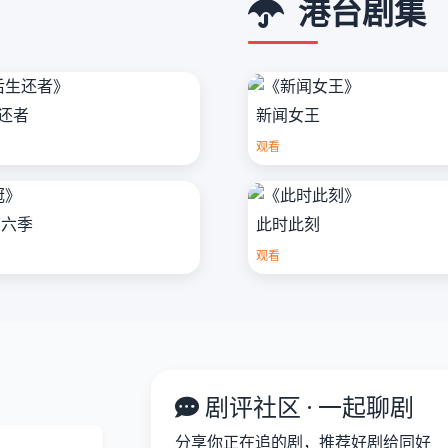
港台剧集
还者
新闻女王
观看
第六季
此时此刻
观看
剧评社区 · 一起聊剧
分享你正在追的剧，推荐好剧给同好