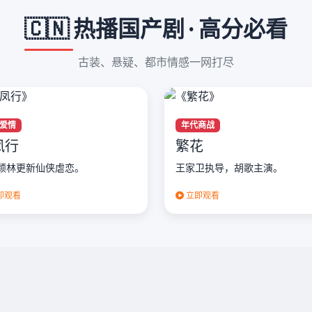
🇨🇳 热播国产剧 · 高分必看
古装、悬疑、都市情感一网打尽
爱情
年代商战
凤行
繁花
颖林更新仙侠虐恋。
王家卫执导，胡歌主演。
即观看
立即观看