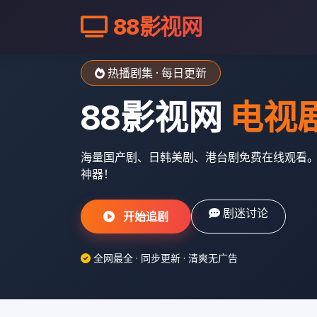
88影视网
热播剧集 · 每日更新
88影视网
电视
海量国产剧、日韩美剧、港台剧免费在线观看
神器！
剧迷讨论
开始追剧
全网最全 · 同步更新 · 清爽无广告